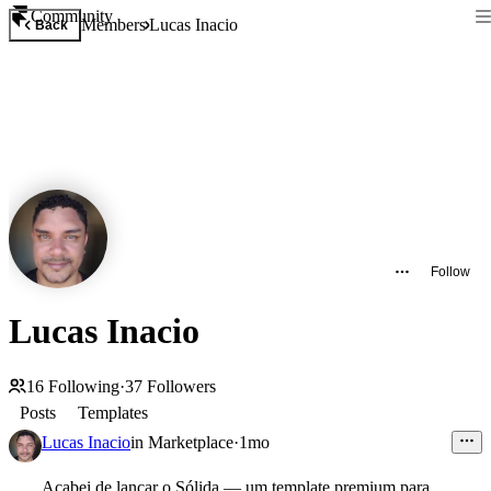
Community
Members
Lucas Inacio
Back
Follow
Lucas Inacio
16
Following
·
37
Followers
Posts
Templates
Lucas Inacio
in
Marketplace
·
1mo
Acabei de lançar o Sólida — um template premium para