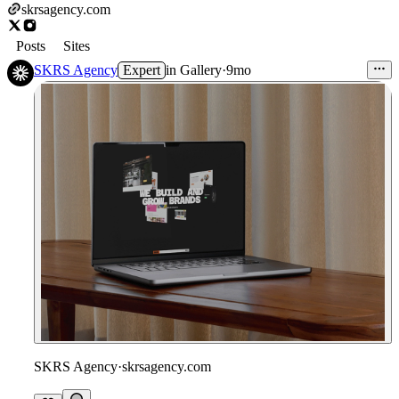
skrsagency.com
Posts
Sites
SKRS Agency
Expert
in
Gallery
·
9mo
SKRS Agency
·
skrsagency.com