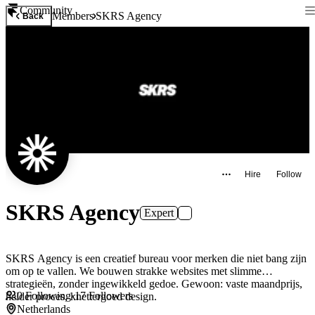
Community
Members
SKRS Agency
Back
Hire
Follow
SKRS Agency
Expert
SKRS Agency is een creatief bureau voor merken die niet bang zijn
om op te vallen. We bouwen strakke websites met slimme
strategieën, zonder ingewikkeld gedoe. Gewoon: vaste maandprijs,
0
Following
·
17
Followers
helder proces, knettergoed design.
Netherlands