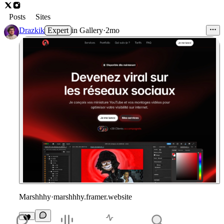
Posts
Sites
Drazkik
Expert
in
Gallery
·
2mo
Marshhhy
·
marshhhy.framer.website