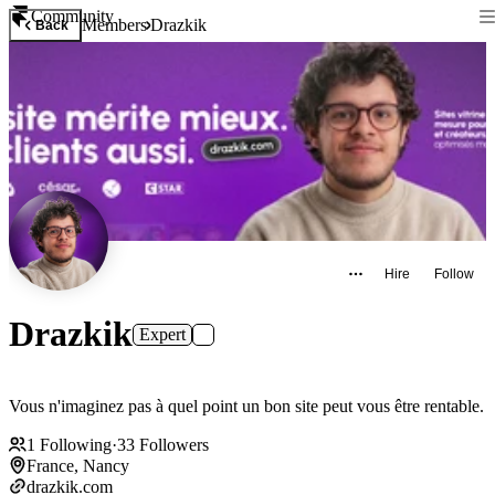
Community
Members
Drazkik
Back
Hire
Follow
Drazkik
Expert
Vous n'imaginez pas à quel point un bon site peut vous être rentable.
1
Following
·
33
Followers
France, Nancy
drazkik.com