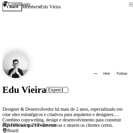
Community
Members
Edu Vieira
Back
Hire
Follow
Edu Vieira
Expert
Designer & Desenvolvedor há mais de 2 anos, especializado em
criar sites estratégicos e criativos para arquitetos e designers.
Combino copywriting, design e desenvolvimento para construir
0
Following
·
29
Followers
experiências que elevam marcas e atraem os clientes certos.
Brazil