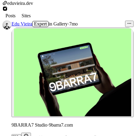
eduvieira.dev
Posts
Sites
Edu Vieira
Expert
in
Gallery
·
7mo
9BARRA7 Studio
·
9barra7.com