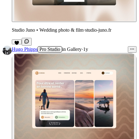
Studio Juno • Wedding photo & film
·
studio-juno.fr
3
Hugo Phipps
Pro Studio
in
Gallery
·
1y