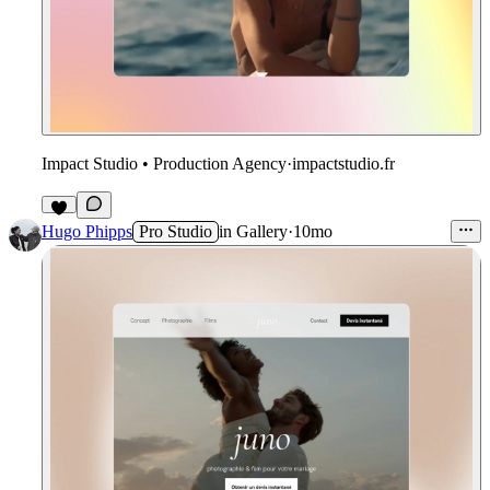
Impact Studio • Production Agency
·
impactstudio.fr
1
Hugo Phipps
Pro Studio
in
Gallery
·
10mo