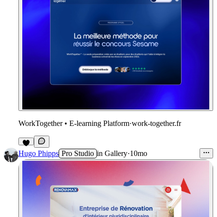
WorkTogether • E-learning Platform
·
work-together.fr
1
Hugo Phipps
Pro Studio
in
Gallery
·
10mo