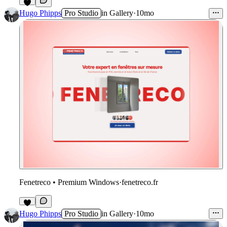
2
Hugo Phipps
Pro Studio
in
Gallery
·
10mo
Fenetreco • Premium Windows
·
fenetreco.fr
1
Hugo Phipps
Pro Studio
in
Gallery
·
10mo