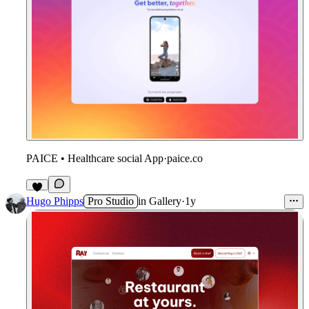
PAICE • Healthcare social App
·
paice.co
1
Hugo Phipps
Pro Studio
in
Gallery
·
1y