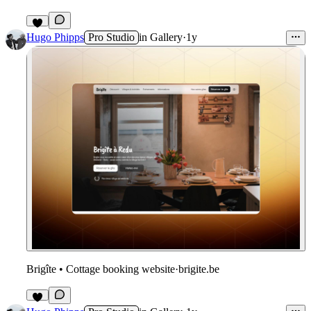
1
Hugo Phipps
Pro Studio
in
Gallery
·
1y
Brigîte • Cottage booking website
·
brigite.be
2