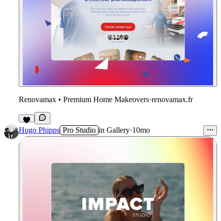
Renovamax • Premium Home Makeovers
·
renovamax.fr
2
Hugo Phipps
Pro Studio
in
Gallery
·
10mo