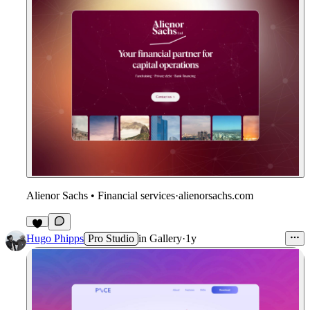
Alienor Sachs • Financial services
·
alienorsachs.com
2
Hugo Phipps
Pro Studio
in
Gallery
·
1y