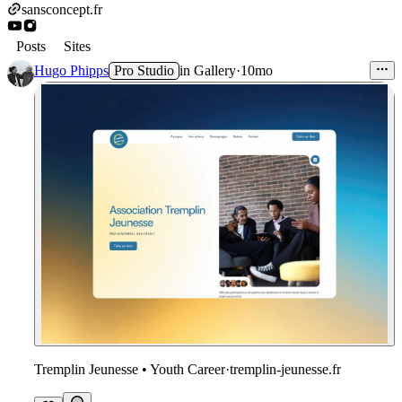
sansconcept.fr
Posts
Sites
Hugo Phipps
Pro Studio
in
Gallery
·
10mo
Tremplin Jeunesse • Youth Career
·
tremplin-jeunesse.fr