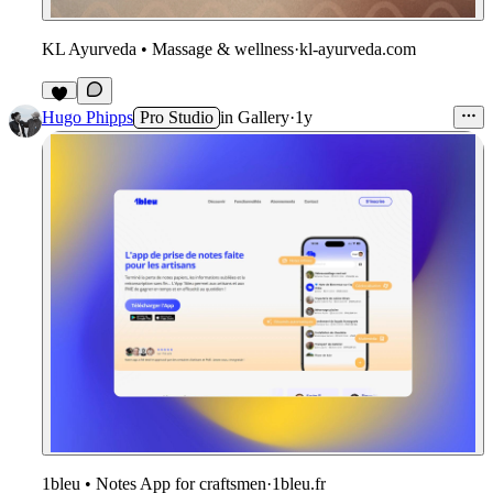
KL Ayurveda • Massage & wellness
·
kl-ayurveda.com
2
Hugo Phipps
Pro Studio
in
Gallery
·
1y
1bleu • Notes App for craftsmen
·
1bleu.fr