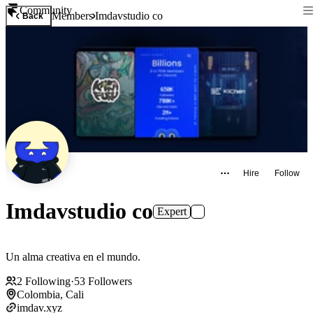
Community
Members
Imdavstudio co
Back
Hire
Follow
Imdavstudio co
Expert
Un alma creativa en el mundo.
2
Following
·
53
Followers
Colombia, Cali
imdav.xyz