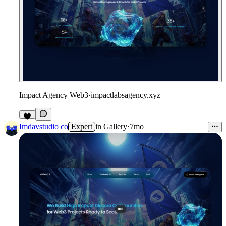
Impact Agency Web3
·
impactlabsagency.xyz
Imdavstudio co
Expert
in
Gallery
·
7mo