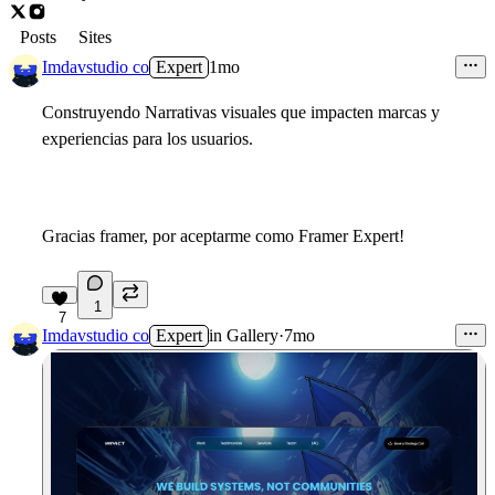
Posts
Sites
Imdavstudio co
Expert
1mo
Construyendo Narrativas visuales que impacten marcas y
experiencias para los usuarios.
Gracias framer, por aceptarme como Framer Expert!
1
7
Imdavstudio co
Expert
in
Gallery
·
7mo