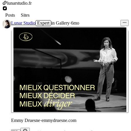
lunarstudio.fr
Posts
Sites
Lunar Studio
Expert
in
Gallery
·
6mo
Emmy Druesne
·
emmydruesne.com