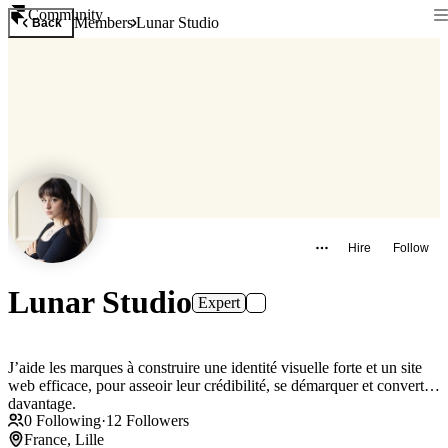
Community
Members
Lunar Studio
Back
Hire
Follow
Lunar Studio
Expert
J’aide les marques à construire une identité visuelle forte et un site
web efficace, pour asseoir leur crédibilité, se démarquer et convertir
davantage.
0
Following
·
12
Followers
France, Lille