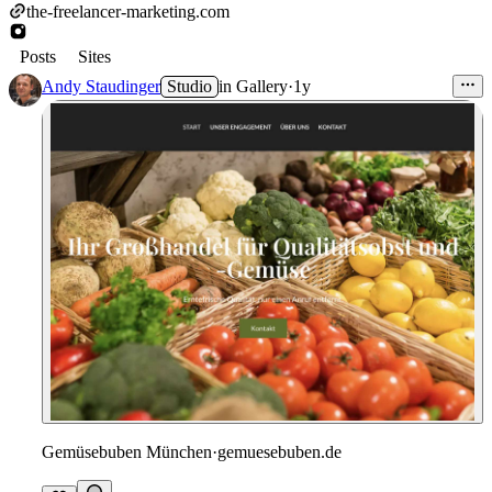
the-freelancer-marketing.com
Posts
Sites
Andy Staudinger
Studio
in
Gallery
·
1y
Gemüsebuben München
·
gemuesebuben.de