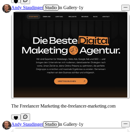
Andy Staudinger
Studio
in
Gallery
·
1y
The Freelancer Marketing
·
the-freelancer-marketing.com
1
Andy Staudinger
Studio
in
Gallery
·
1y