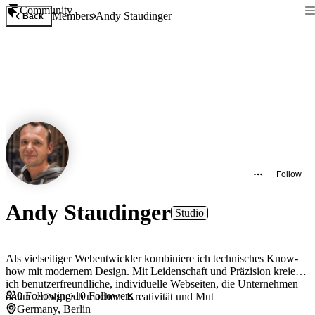
Community
Members
Andy Staudinger
Back
Follow
Andy Staudinger
Studio
Als vielseitiger Webentwickler kombiniere ich technisches Know-
how mit modernem Design. Mit Leidenschaft und Präzision kreiere
ich benutzerfreundliche, individuelle Webseiten, die Unternehmen
0
Following
·
10
Followers
online erfolgreich machen. Kreativität und Mut
Germany, Berlin