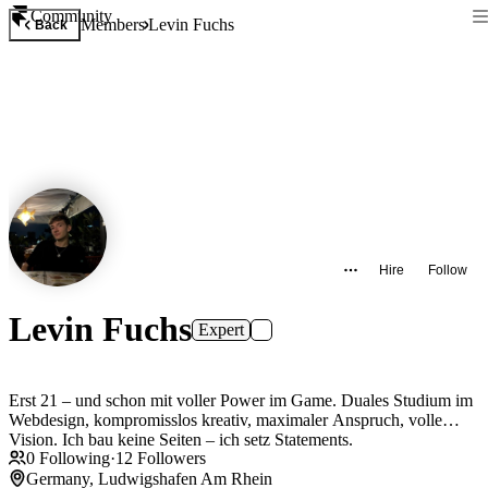
Community
Members
Levin Fuchs
Back
Hire
Follow
Levin Fuchs
Expert
Erst 21 – und schon mit voller Power im Game. Duales Studium im
Webdesign, kompromisslos kreativ, maximaler Anspruch, volle
Vision. Ich bau keine Seiten – ich setz Statements.
0
Following
·
12
Followers
Germany, Ludwigshafen Am Rhein