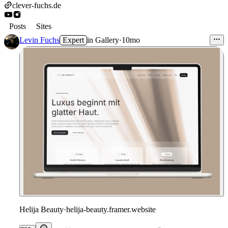
clever-fuchs.de
Posts
Sites
Levin Fuchs
Expert
in
Gallery
·
10mo
Helija Beauty
·
helija-beauty.framer.website