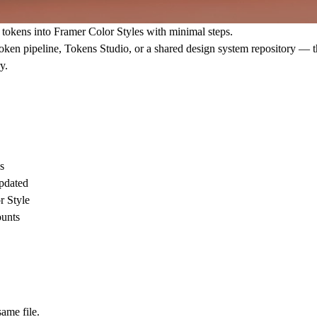
 tokens into Framer Color Styles with minimal steps.
token pipeline, Tokens Studio, or a shared design system repository — th
y.
s
updated
r Style
ounts
same file.