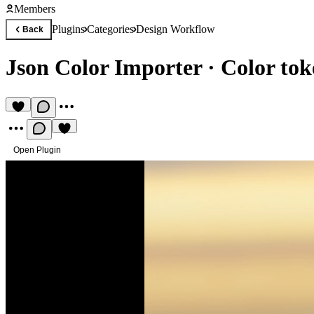
Members
Plugins
Categories
Design Workflow
Back
Json Color Importer
·
Color to
Open Plugin