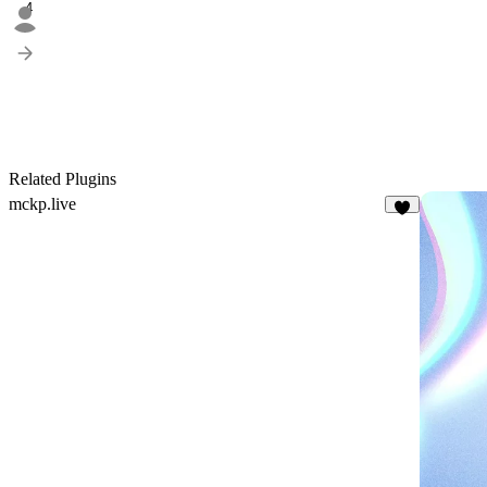
4
Related Plugins
mckp.live
6