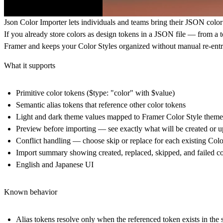
Json Color Importer lets individuals and teams bring their JSON color
If you already store colors as design tokens in a JSON file — from a 
Framer and keeps your Color Styles organized without manual re-entr
What it supports
Primitive color tokens ($type: "color" with $value)
Semantic alias tokens that reference other color tokens
Light and dark theme values mapped to Framer Color Style theme
Preview before importing — see exactly what will be created or 
Conflict handling — choose skip or replace for each existing Colo
Import summary showing created, replaced, skipped, and failed c
English and Japanese UI
Known behavior
Alias tokens resolve only when the referenced token exists in the 