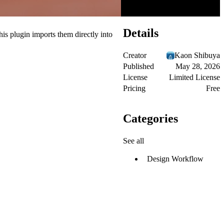
Details
is plugin imports them directly into
Creator
Kaon Shibuya
Published
May 28, 2026
License
Limited License
Pricing
Free
Categories
See all
Design Workflow