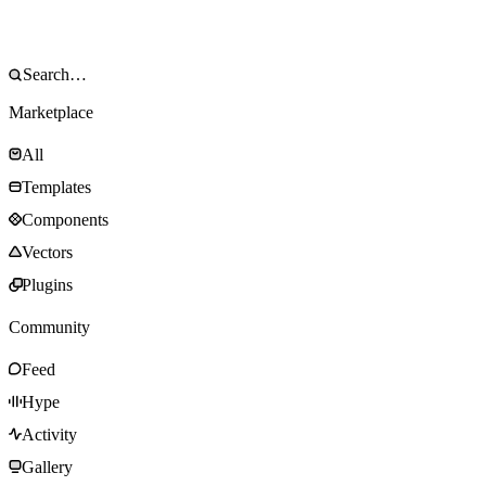
Marketplace
All
Templates
Components
Vectors
Plugins
Community
Feed
Hype
Activity
Gallery