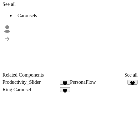
See all
Carousels
Related Components
See all
Productivity_Slider
PersonaFlow
1
5
Ring Carousel
8