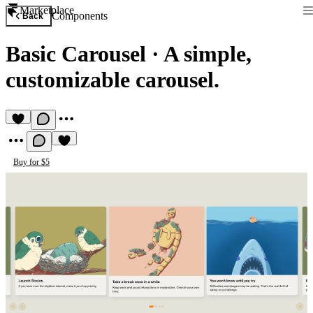
Marketplace
Components
Back
Basic Carousel
·
A simple,
customizable carousel.
Buy for $5