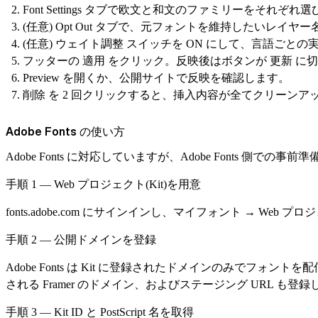
Font Settings
タブで欧文と和文のファミリーをそれぞれ選
(任意)
Opt Out
タブで、元フォントを維持したいレイヤー
(任意)
ウェイト調整
スイッチを ON にして、言語ごとの
フッターの
適用
をクリック。反映後はボタンが
更新
に切
Preview を開くか、公開サイトで反映を確認します。
削除
を 2 回クリックすると、挿入内容が全てクリーンア
Adobe Fonts の使い方
Adobe Fonts に対応していますが、Adobe Fonts 側での事
手順 1 — Web プロジェクト(Kit)を用意
fonts.adobe.com
にサインインし、
マイフォント → Web プロ
手順 2 — 公開ドメインを登録
Adobe Fonts は Kit に登録されたドメインのみでフォ
される Framer のドメイン、およびステージング URL も登
手順 3 — Kit ID と PostScript 名を取得