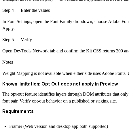
Step 4 — Enter the values
In Font Settings, open the
Font Family
dropdown, choose
Adobe Fon
Apply
.
Step 5 — Verify
Open DevTools Network tab and confirm the Kit CSS returns 200 and the 
Notes
Weight Mapping is not available when either side uses Adobe Fonts. U
Known limitation: Opt Out does not apply in Preview
The opt-out feature identifies layers through DOM attributes that only
font pair. Verify opt-out behavior on a published or staging site.
Requirements
Framer (Web version and desktop app both supported)