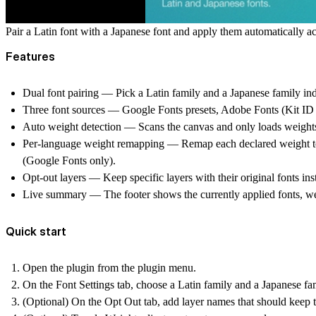
Pair a Latin font with a Japanese font and apply them automatically 
Features
Dual font pairing
— Pick a Latin family and a Japanese family in
Three font sources
— Google Fonts presets, Adobe Fonts (Kit ID 
Auto weight detection
— Scans the canvas and only loads weights
Per-language weight remapping
— Remap each declared weight to a
(Google Fonts only).
Opt-out layers
— Keep specific layers with their original fonts ins
Live summary
— The footer shows the currently applied fonts, we
Quick start
Open the plugin from the plugin menu.
On the
Font Settings
tab, choose a Latin family and a Japanese fa
(Optional) On the
Opt Out
tab, add layer names that should keep th