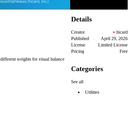
Details
Creator
hicard
Published
April 29, 2026
License
Limited License
Pricing
Free
ifferent weights for visual balance
Categories
See all
Utilities