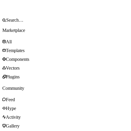
Marketplace
All
Templates
Components
Vectors
Plugins
Community
Feed
Hype
Activity
Gallery