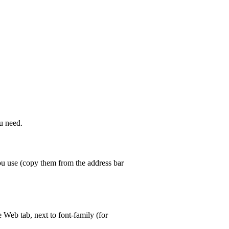
ou need.
ou use (copy them from the address bar
he
Web
tab, next to font-family (for