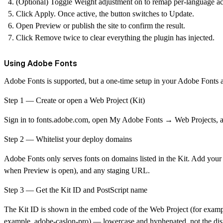
(Optional) Toggle
Weight adjustment
on to remap per-language ac
Click
Apply
. Once active, the button switches to
Update
.
Open Preview or publish the site to confirm the result.
Click
Remove
twice to clear everything the plugin has injected.
Using Adobe Fonts
Adobe Fonts is supported, but a one-time setup in your Adobe Fonts a
Step 1 — Create or open a Web Project (Kit)
Sign in to
fonts.adobe.com
, open
My Adobe Fonts → Web Projects
, 
Step 2 — Whitelist your deploy domains
Adobe Fonts only serves fonts on domains listed in the Kit. Add you
when Preview is open), and any staging URL.
Step 3 — Get the Kit ID and PostScript name
The Kit ID is shown in the embed code of the Web Project (for examp
example, adobe-caslon-pro) — lowercase and hyphenated, not the di