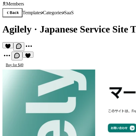
Members
Templates
Categories
SaaS
Back
Agilely
·
Japanese Service Site 
Buy for $49