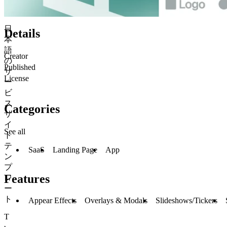
日
Details
本
語
Creator
の
Published
サ
License
ー
ビ
ス
Categories
サ
イ
See all
ト
テ
SaaS
Landing Page
App
ン
プ
レ
Features
ー
ト
Appear Effects
Overlays & Modals
Slideshows/Tickers
T