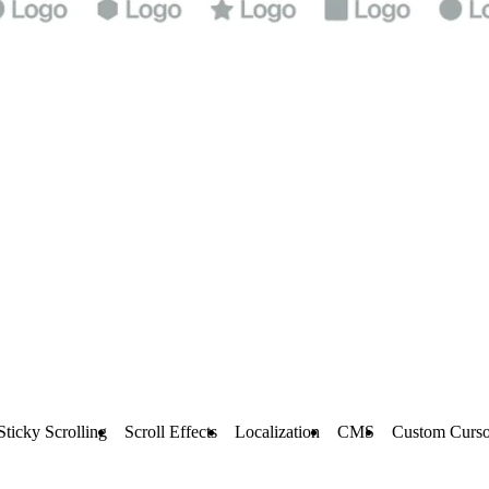
Sticky Scrolling
Scroll Effects
Localization
CMS
Custom Curso