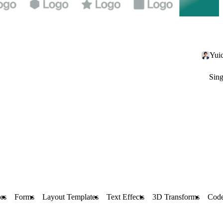
Yui
Sing
rs
Forms
Layout Templates
Text Effects
3D Transforms
Cod