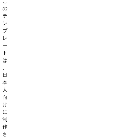
こ
の
テ
ン
プ
レ
ー
ト
は
、
日
本
人
向
け
に
制
作
さ