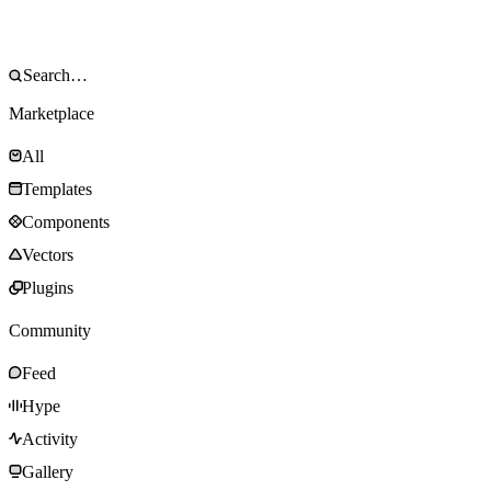
Marketplace
All
Templates
Components
Vectors
Plugins
Community
Feed
Hype
Activity
Gallery